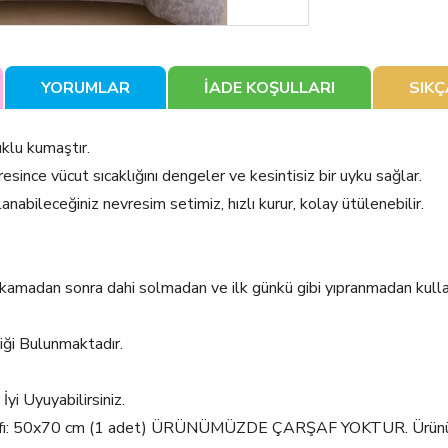
YORUMLAR
İADE KOŞULLARI
SIK
klu kumaştır.
nce vücut sıcaklığını dengeler ve kesintisiz bir uyku sağlar.
lanabileceğiniz nevresim setimiz, hızlı kurur, kolay ütülenebilir.
yıkamadan sonra dahi solmadan ve ilk günkü gibi yıpranmadan kulla
iği Bulunmaktadır.
i Uyuyabilirsiniz.
Kılıfı: 50x70 cm (1 adet) ÜRÜNÜMÜZDE ÇARŞAF YOKTUR. Ürünümü