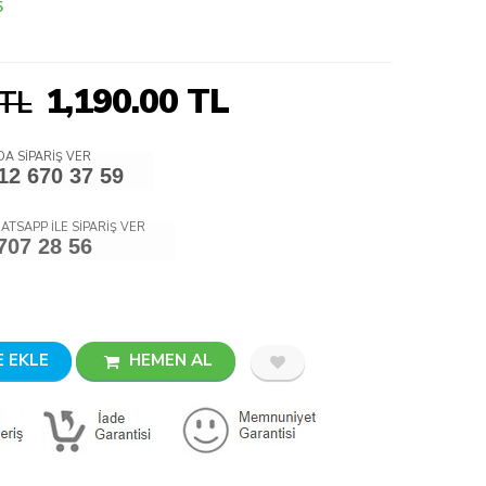
5
1,190.00
TL
 TL
A SİPARİŞ VER
12 670 37 59
ATSAPP İLE SİPARİŞ VER
707 28 56
 EKLE
HEMEN AL