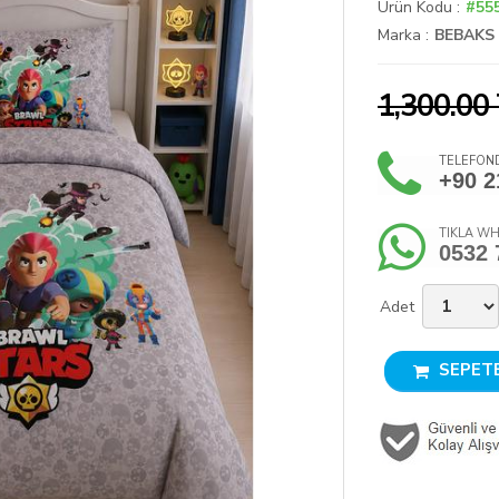
Ürün Kodu :
#55
Marka :
BEBAKS
1,300.00
TELEFOND
+90 2
TIKLA WH
0532 
Adet
SEPETE