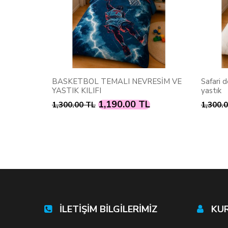
EVRESİM VE
Safari desenli tek kişilik nevresim ve
Fotoğ
yastık
nevr
 TL
1,190.00 TL
1,300.00 TL
1,39
İLETİŞİM BİLGİLERİMİZ
KU