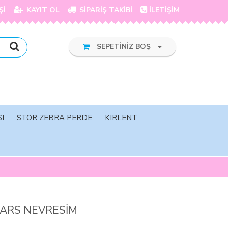
Şİ
KAYIT OL
SİPARİŞ TAKİBİ
İLETİŞİM
SEPETİNİZ BOŞ
I
STOR ZEBRA PERDE
KIRLENT
ARS NEVRESİM