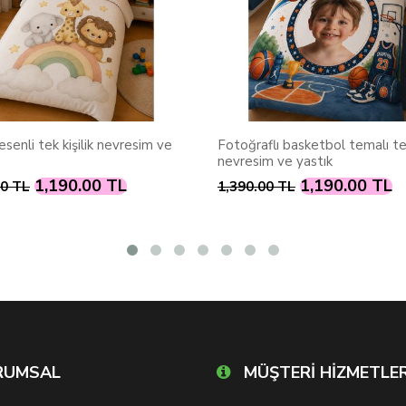
raflı basketbol temalı tek kişilik
MUSIC GIRL NEVRESİM
esim ve yastık
1,190.00 TL
1,190.00 T
0.00 TL
1,300.00 TL
RUMSAL
MÜŞTERİ HİZMETLER