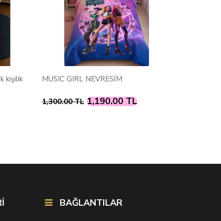
SÜPER SONİC NEVRESİM
Fotoğra
ve yast
L
1,190.00 TL
1,300.00 TL
1,390.
İ
BAĞLANTILAR