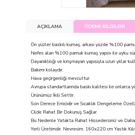
AÇIKLAMA
ÖDEME BİLGİLERİ
Ön yüzler baskılı kumaş, arkası yüzde %100 pamu
Nefes alan %100 pamuk kumaş yapısı ile uyku süresi
Dayanıklılığı ve kırışmayan yapısıyla uzun yıllar kul
Bakımı kolaydır.
Hava geçirgenliği mevcuttur.
Avrupa standartlarında baskı kalitesi ile onlarca 
Ürünümüz İkili Settir.
Son Derece Emicidir ve Sıcaklık Dengeleme Özell
Cilde Rahat Bir Dokunuş Sağlar.
Bu Nedenle Yatakta Rahat Hissedersiniz ve Daha İy
Yerli Üretimdir. Nevresim: 160x220 cm Yastık 