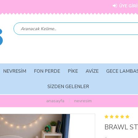
ÜYE GİRİ
NEVRESİM
FON PERDE
PİKE
AVİZE
GECE LAMBAS
SİZDEN GELENLER
anasayfa
nevresi̇m
BRAWL ST