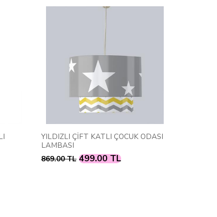
YILDIZLI ÇİFT KATLI ÇOCUK ODASI
UYKUCU AYICIK
LAMBASI
LAMBASI
499.00 TL
499
869.00 TL
869.00 TL