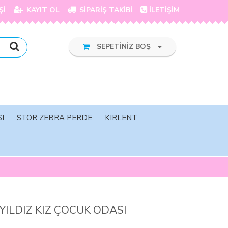
Şİ
KAYIT OL
SİPARİŞ TAKİBİ
İLETİŞİM
SEPETİNİZ BOŞ
I
STOR ZEBRA PERDE
KIRLENT
YILDIZ KIZ ÇOCUK ODASI