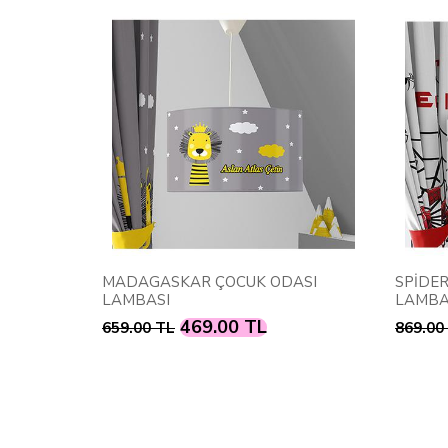
MADAGASKAR ÇOCUK ODASI
SPİDERMAN 
LAMBASI
LAMBASI
469.00 TL
4
659.00 TL
869.00 TL