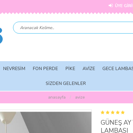
ÜYE GİRİ
NEVRESİM
FON PERDE
PİKE
AVİZE
GECE LAMBAS
SİZDEN GELENLER
anasayfa
avi̇ze
GÜNEŞ AY 
LAMBASI