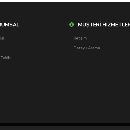
RUMSAL
MÜŞTERİ HİZMETLER
işi
İletişim
Detaylı Arama
 Takibi