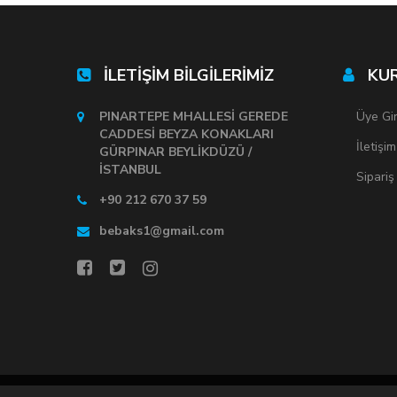
İLETİŞİM BİLGİLERİMİZ
KU
PINARTEPE MHALLESİ GEREDE
Üye Gir
CADDESİ BEYZA KONAKLARI
İletişim
GÜRPINAR BEYLİKDÜZÜ /
İSTANBUL
Sipariş
+90 212 670 37 59
bebaks1@gmail.com