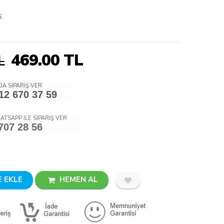
6
469.00
TL
L
A SİPARİŞ VER
12 670 37 59
ATSAPP İLE SİPARİŞ VER
707 28 56
 EKLE
HEMEN AL