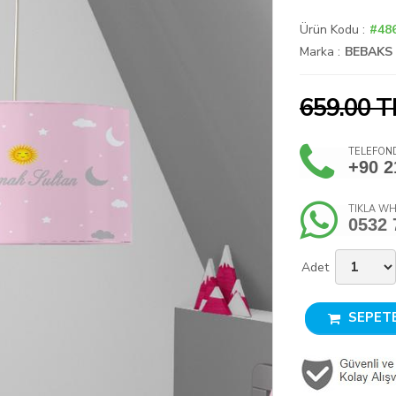
Ürün Kodu :
#48
Marka :
BEBAKS
659.00 T
TELEFOND
+90 2
TIKLA WH
0532 
Adet
SEPETE