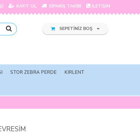
Şİ
KAYIT OL
SİPARİŞ TAKİBİ
İLETİŞİM
SEPETİNİZ BOŞ
I
STOR ZEBRA PERDE
KIRLENT
EVRESİM