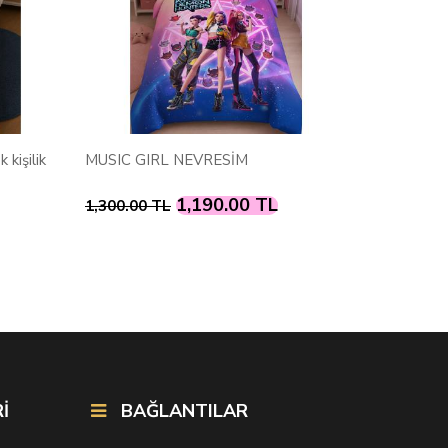
 kişilik
MUSIC GIRL NEVRESİM
SÜPER S
1,190.00 TL
1,300.00 TL
1,300.00
İ
BAĞLANTILAR