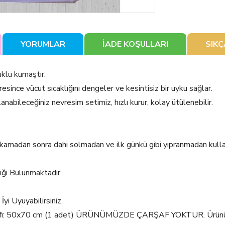
YORUMLAR
İADE KOŞULLARI
SIK
lu kumaştır.
since vücut sıcaklığını dengeler ve kesintisiz bir uyku sağlar.
lanabileceğiniz nevresim setimiz, hızlı kurur, kolay ütülenebilir.
yıkamadan sonra dahi solmadan ve ilk günkü gibi yıpranmadan kulla
iği Bulunmaktadır.
i Uyuyabilirsiniz.
Kılıfı: 50x70 cm (1 adet) ÜRÜNÜMÜZDE ÇARŞAF YOKTUR. Ürünümü