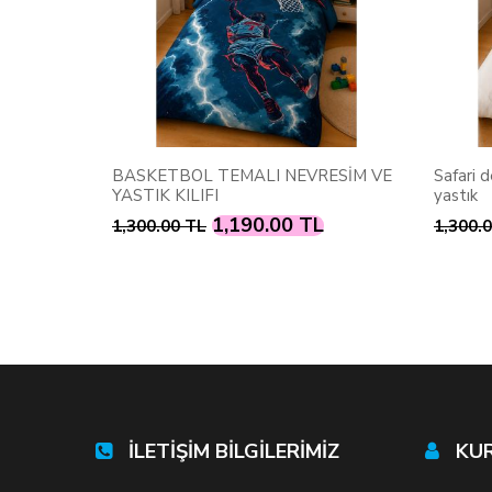
NEVRESİM
BASKETBOL TEMALI NEVRESİM VE
Safari d
YASTIK KILIFI
yastık
L
1,190.00 TL
1,300.00 TL
1,300.
İLETİŞİM BİLGİLERİMİZ
KU