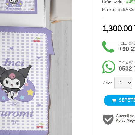
Ürün Kodu :
#45
Marka :
BEBAKS
1,300.00
TELEFOND
+90 2
TIKLA WH
0532 
Adet
SEPETE