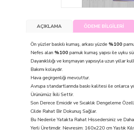
AÇIKLAMA
ÖDEME BİLGİLERİ
Ön yüzler baskılı kumaş, arkası yüzde
%100
pamuk
Nefes alan
%100
pamuk kumaş yapısı ile uyku süre
Dayanıklılığı ve kırışmayan yapısıyla uzun yıllar kul
Bakımı kolaydır.
Hava geçirgenliği mevcuttur.
Avrupa standartlarında baskı kalitesi ile onlarca 
Ürünümüz İkili Settir.
Son Derece Emicidir ve Sıcaklık Dengeleme Özell
Cilde Rahat Bir Dokunuş Sağlar.
Bu Nedenle Yatakta Rahat Hissedersiniz ve Daha İy
Yerli Üretimdir. Nevresim: 160x220 cm Yastık 