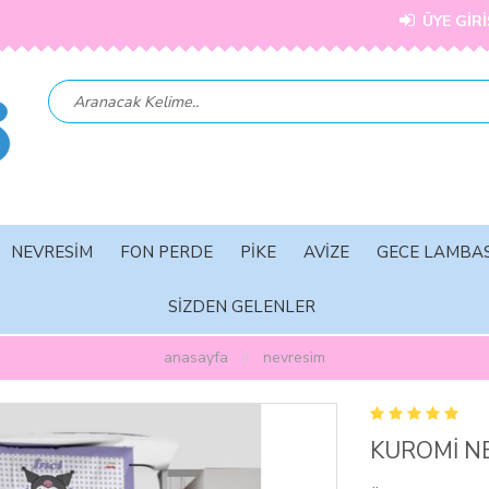
ÜYE GİRİ
NEVRESİM
FON PERDE
PİKE
AVİZE
GECE LAMBAS
SİZDEN GELENLER
anasayfa
nevresi̇m
KUROMİ N