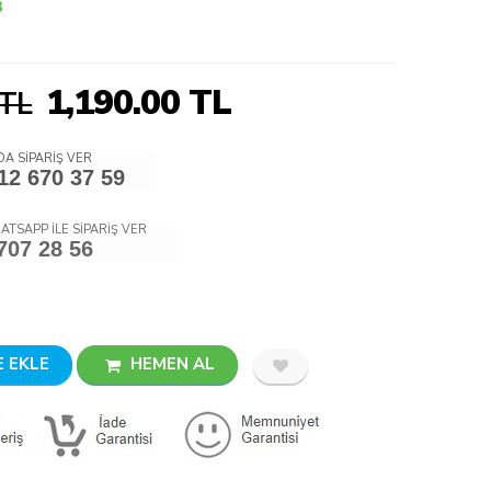
3
1,190.00
TL
 TL
A SİPARİŞ VER
12 670 37 59
ATSAPP İLE SİPARİŞ VER
707 28 56
 EKLE
HEMEN AL