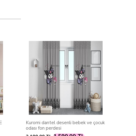
E
Kuromi dantel desenli bebek ve çocuk
PRENSES
odası fon perdesi
ODASI F