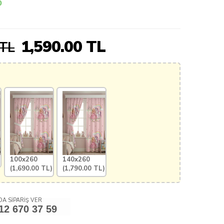
0
1,590.00
TL
 TL
100x260
140x260
(
1,690.00
TL)
(
1,790.00
TL)
A SİPARİŞ VER
12 670 37 59