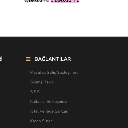
1,590.00 TL
2,190.00 TL
2,190.00
İ
BAĞLANTILAR
Mesafeli Satış Sözleşmesi
Sipariş Takibi
S.S.S.
Kullanıcı Sözleşmesi
İptal Ve İade Şartları
Kargo Süreci