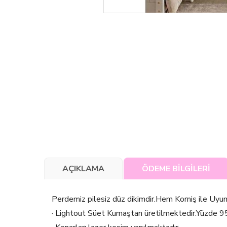
AÇIKLAMA
ÖDEME BİLGİLERİ
Perdemiz pilesiz düz dikimdir.Hem Korniş ile Uyu
· Lightout Süet Kumaştan üretilmektedir.Yüzde 9