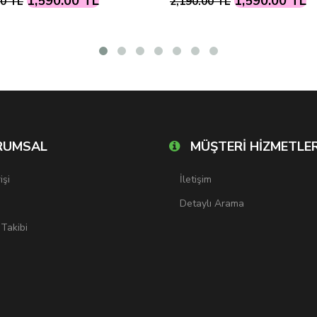
1,590.00 TL
1,590.00 TL
00 TL
2,190.00 TL
RUMSAL
MÜŞTERİ HİZMETLER
işi
İletişim
Detaylı Arama
 Takibi