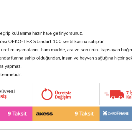
geçirip kullanıma hazır hale getiriyorsunuz.
ararası OEKO-TEX Standart 100 sertifikasına sahiptir.
üretim aşamalarını -ham madde, ara ve son ürün- kapsayan bağıms
artlarına sahip olduğundan, insan ve hayvan sağlığına hiçbir şek
lma yapmaz.
lenmelidir.