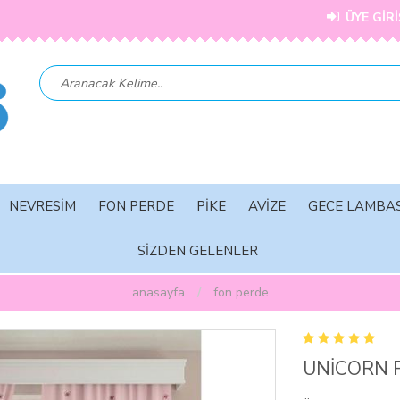
ÜYE GİRİ
NEVRESİM
FON PERDE
PİKE
AVİZE
GECE LAMBAS
SİZDEN GELENLER
anasayfa
fon perde
UNİCORN 