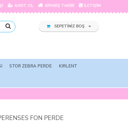
Şİ
KAYIT OL
SİPARİŞ TAKİBİ
İLETİŞİM
SEPETİNİZ BOŞ
I
STOR ZEBRA PERDE
KIRLENT
PERENSES FON PERDE