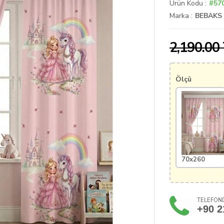
Ürün Kodu :
#57
Marka :
BEBAKS
2,190.00
Ölçü
70x260
TELEFOND
+90 2