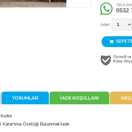
TIKLA WH
0532 
Adet
SEPETE
YORUMLAR
İADE KOŞULLARI
SIK
mludur.
5 Karartma Özelliği Bulunmaktadır.