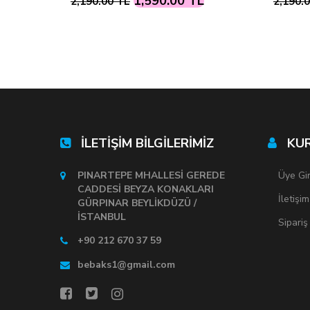
L
1,590.00 TL
2,190.00 TL
2,190.
İLETİŞİM BİLGİLERİMİZ
KU
PINARTEPE MHALLESİ GEREDE
Üye Gir
CADDESİ BEYZA KONAKLARI
İletişim
GÜRPINAR BEYLİKDÜZÜ /
İSTANBUL
Sipariş
+90 212 670 37 59
bebaks1@gmail.com