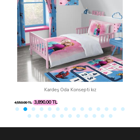
Konsepti kız
Unicorn Gökkuşağı Oda K
3,890.00 TL
4,550.00 TL