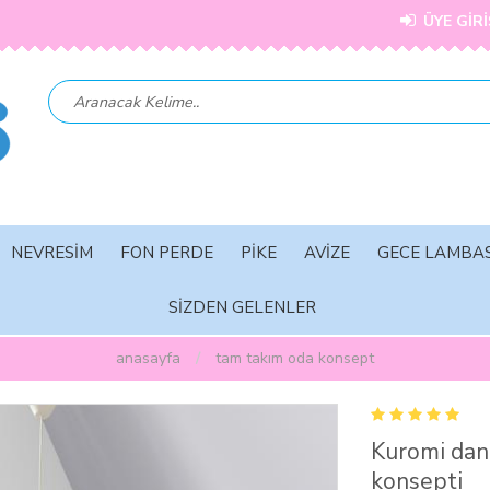
ÜYE GİRİ
NEVRESİM
FON PERDE
PİKE
AVİZE
GECE LAMBAS
SİZDEN GELENLER
anasayfa
tam takim oda konsept
Kuromi dan
konsepti