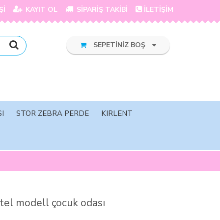
Şİ
KAYIT OL
SİPARİŞ TAKİBİ
İLETİŞİM
SEPETİNİZ BOŞ
I
STOR ZEBRA PERDE
KIRLENT
tel modell çocuk odası