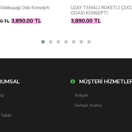
 TEMALI ROKETLİ ÇOCUK
SPİDERMAN SEKSEKLİ OD
I KONSEPTİ
KONSEPTİ
0.00 TL
3,890.00 TL
RUMSAL
MÜŞTERİ HİZMETLER
işi
İletişim
Detaylı Arama
 Takibi