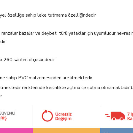
eriyel özelliğe sahip leke tutmama özelliğindedir
r ranzalar bazalar ve deybet türü yataklar için uyumludur nevr
edir
 x 260 santim ölçüsündedir
ğine sahip PVC malzemesinden üretilmektedir
bilmektedir renklerinde kesinlikle açılma ce solma olmamaktadır b
r