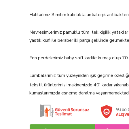
Halılarımız 8 milim kalınlıkta antialerjik antibakt
Nevresimlerimiz pamuklu tüm tek kişilik yatakla
yastık kılıfı ile beraber iki parça şeklinde gelmekt
Fon perdelerimiz baby soft kadife kumaş olup 70
Lambalarımız tüm yüzeyinden ışık geçirme özelli
tekstil ürünlerimizi makinenizde 40' kadar yıkana
kumaslarımızda esneme daralma yaşanmamaktadı