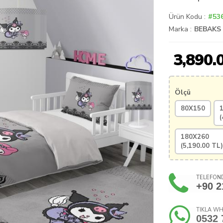
Ürün Kodu :
#53
Marka :
BEBAKS
3,890.
Ölçü
80X150
(
180X260
(
5,190.00
TL)
TELEFOND
+90 2
TIKLA WH
0532 