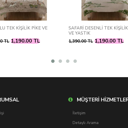
U TEK KİŞİLİK PİKE VE
SAFARİ DESENLİ TEK KİŞİLİK
VE YASTIK
1,190.00 TL
1,190.00 TL
00 TL
1,390.00 TL
RUMSAL
MÜŞTERİ HİZMETLER
işi
İletişim
Detaylı Arama