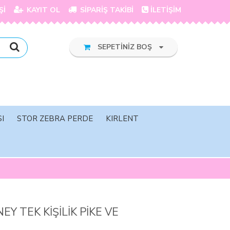
Şİ
KAYIT OL
SİPARİŞ TAKİBİ
İLETİŞİM
SEPETİNİZ BOŞ
I
STOR ZEBRA PERDE
KIRLENT
EY TEK KİŞİLİK PİKE VE