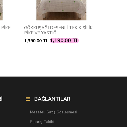
 PİKE
GÖKKUŞAĞI DESENLİ TEK KİŞİLİK
PRENSES 
PİKE VE YASTIĞI
1,190.00 TL
1,390.00 TL
1,390.00
İ
BAĞLANTILAR
Mesafeli Satış Sözleşmesi
Sipariş Takibi