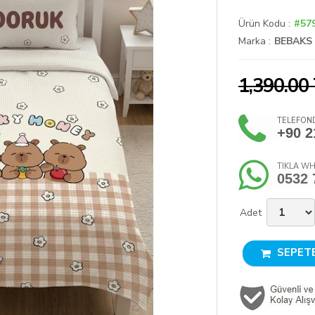
Ürün Kodu :
#57
Marka :
BEBAKS
1,390.00
TELEFOND
+90 2
TIKLA WH
0532 
Adet
SEPETE