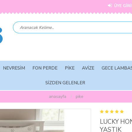
ÜYE GİRİ
NEVRESİM
FON PERDE
PİKE
AVİZE
GECE LAMBAS
SİZDEN GELENLER
anasayfa
pi̇ke
LUCKY HON
YASTIK