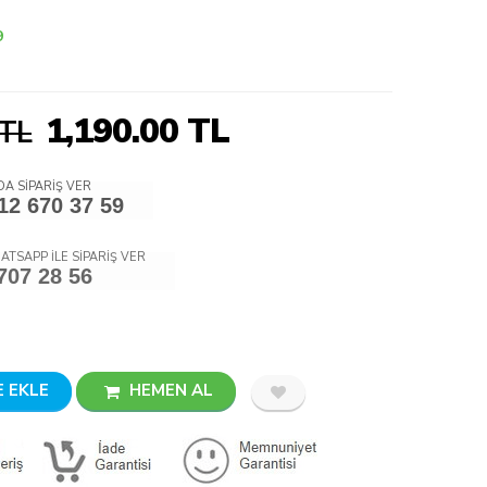
9
1,190.00
TL
 TL
A SİPARİŞ VER
12 670 37 59
ATSAPP İLE SİPARİŞ VER
707 28 56
 EKLE
HEMEN AL