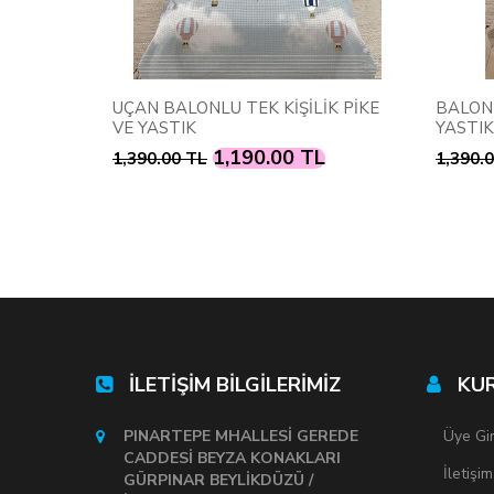
K PİKE VE
UÇAN BALONLU TEK KİŞİLİK PİKE
BALONL
VE YASTIK
YASTIK
L
1,190.00 TL
1,390.00 TL
1,390.
İLETİŞİM BİLGİLERİMİZ
KU
PINARTEPE MHALLESİ GEREDE
Üye Gir
CADDESİ BEYZA KONAKLARI
İletişim
GÜRPINAR BEYLİKDÜZÜ /