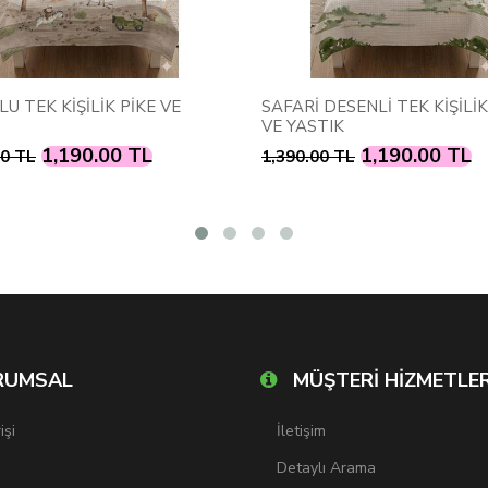
U TEK KİŞİLİK PİKE VE
SAFARİ DESENLİ TEK KİŞİLİK
VE YASTIK
1,190.00 TL
1,190.00 TL
00 TL
1,390.00 TL
RUMSAL
MÜŞTERİ HİZMETLER
işi
İletişim
Detaylı Arama