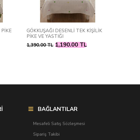
 PİKE
GÖKKUŞAĞI DESENLİ TEK KİŞİLİK
PRENSES 
PİKE VE YASTIĞI
1,190.00 TL
1,390.00 TL
1,390.00
İ
BAĞLANTILAR
Mesafeli Satış Sözleşmesi
Sipariş Takibi