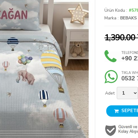
Ürün Kodu :
#57
Marka :
BEBAKS
1,390.00
TELEFOND
+90 2
TIKLA WH
0532 
Adet
SEPETE