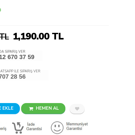
8
1,190.00
TL
 TL
A SİPARİŞ VER
12 670 37 59
ATSAPP İLE SİPARİŞ VER
707 28 56
 EKLE
HEMEN AL