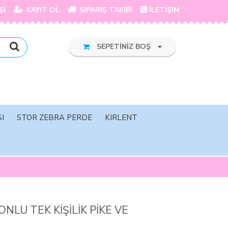
Şİ
KAYIT OL
SİPARİŞ TAKİBİ
İLETİŞİM
SEPETİNİZ BOŞ
I
STOR ZEBRA PERDE
KIRLENT
NLU TEK KİŞİLİK PİKE VE