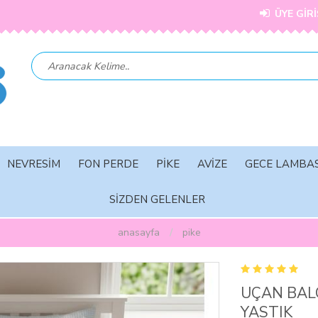
ÜYE GİRİ
NEVRESİM
FON PERDE
PİKE
AVİZE
GECE LAMBAS
SİZDEN GELENLER
anasayfa
pi̇ke
UÇAN BALO
YASTIK