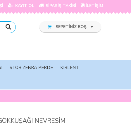
Şİ
KAYIT OL
SİPARİŞ TAKİBİ
İLETİŞİM
SEPETİNİZ BOŞ
I
STOR ZEBRA PERDE
KIRLENT
GÖKKUŞAĞI NEVRESİM