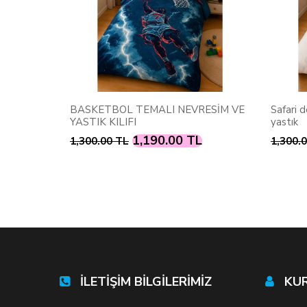
NEVRESİM
BASKETBOL TEMALI NEVRESİM VE
Safari d
YASTIK KILIFI
yastık
L
1,190.00 TL
1,300.00 TL
1,300.
İLETİŞİM BİLGİLERİMİZ
KU