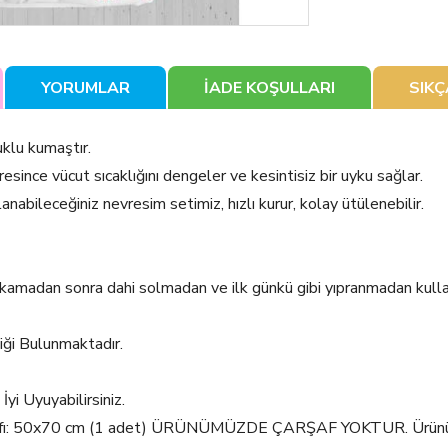
YORUMLAR
İADE KOŞULLARI
SIK
lu kumaştır.
since vücut sıcaklığını dengeler ve kesintisiz bir uyku sağlar.
lanabileceğiniz nevresim setimiz, hızlı kurur, kolay ütülenebilir.
yıkamadan sonra dahi solmadan ve ilk günkü gibi yıpranmadan kulla
iği Bulunmaktadır.
i Uyuyabilirsiniz.
Kılıfı: 50x70 cm (1 adet) ÜRÜNÜMÜZDE ÇARŞAF YOKTUR. Ürünümü