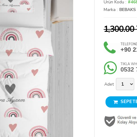
Ürün Kodu :
#46
Marka :
BEBAKS
1,300.00
TELEFOND
+90 2
TIKLA WH
0532 
Adet
SEPETE