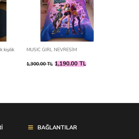
 kişilik
MUSIC GIRL NEVRESİM
SÜPER S
1,190.00 TL
1,300.00 TL
1,300.00
İ
BAĞLANTILAR