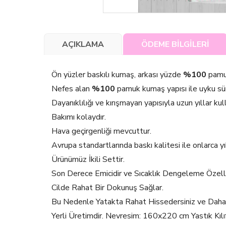
AÇIKLAMA
ÖDEME BİLGİLERİ
Ön yüzler baskılı kumaş, arkası yüzde
%100
pamuk
Nefes alan
%100
pamuk kumaş yapısı ile uyku süre
Dayanıklılığı ve kırışmayan yapısıyla uzun yıllar kul
Bakımı kolaydır.
Hava geçirgenliği mevcuttur.
Avrupa standartlarında baskı kalitesi ile onlarca 
Ürünümüz İkili Settir.
Son Derece Emicidir ve Sıcaklık Dengeleme Özell
Cilde Rahat Bir Dokunuş Sağlar.
Bu Nedenle Yatakta Rahat Hissedersiniz ve Daha İy
Yerli Üretimdir. Nevresim: 160x220 cm Yastık 