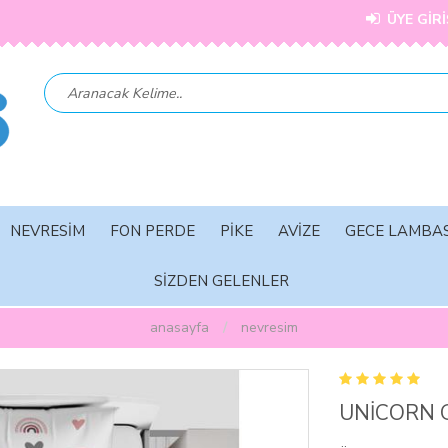
ÜYE GİRİ
NEVRESİM
FON PERDE
PİKE
AVİZE
GECE LAMBAS
SİZDEN GELENLER
anasayfa
nevresi̇m
UNİCORN 