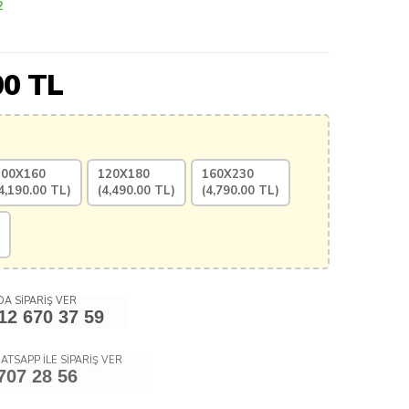
2
00
TL
100X160
120X180
160X230
4,190.00
TL)
(
4,490.00
TL)
(
4,790.00
TL)
A SİPARİŞ VER
12 670 37 59
ATSAPP İLE SİPARİŞ VER
707 28 56