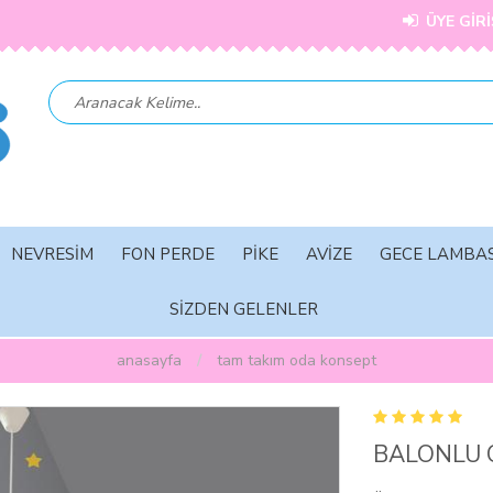
ÜYE GİRİ
NEVRESİM
FON PERDE
PİKE
AVİZE
GECE LAMBAS
SİZDEN GELENLER
anasayfa
tam takim oda konsept
BALONLU 