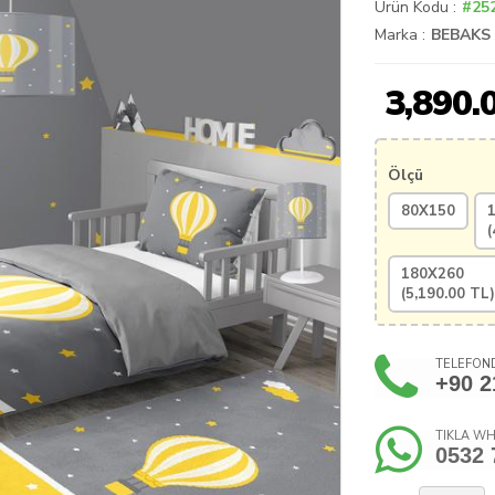
Ürün Kodu :
#25
Marka :
BEBAKS
3,890.
Ölçü
80X150
(
180X260
(
5,190.00
TL)
TELEFOND
+90 2
TIKLA WH
0532 