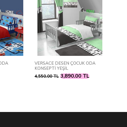
VERSACE DESEN ÇOCUK ODA
Balerin D
KONSEPTİ YEŞİL
3,890.00 TL
3,890.0
4,550.00 TL