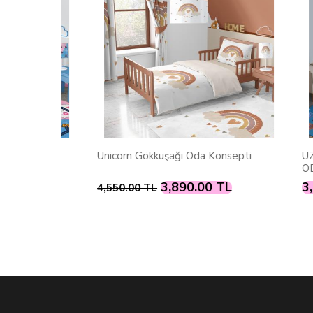
Unicorn Gökkuşağı Oda Konsepti
UZAY 
ODASI
L
3,890.00 TL
3,890
4,550.00 TL