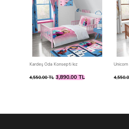
septi kız
Unicorn Gökkuşağı Oda Konsepti
,890.00 TL
3,890.00 TL
4,550.00 TL