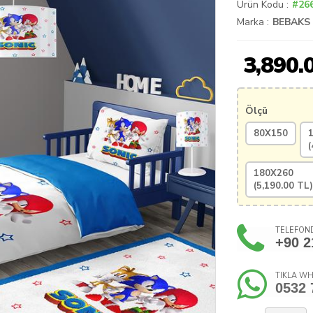
Ürün Kodu :
#26
Marka :
BEBAKS
3,890.
Ölçü
80X150
(
180X260
(
5,190.00
TL)
TELEFOND
+90 2
TIKLA WH
0532 