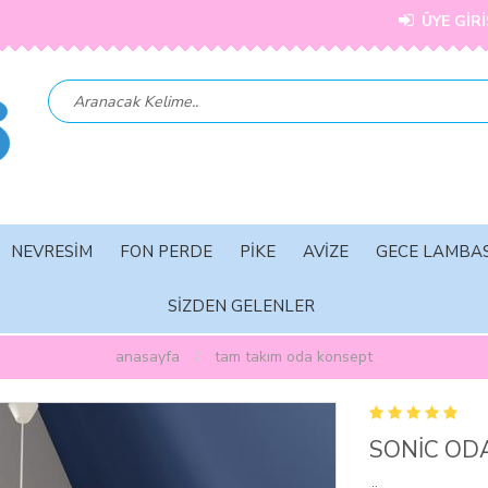
ÜYE GİRİ
NEVRESİM
FON PERDE
PİKE
AVİZE
GECE LAMBAS
SİZDEN GELENLER
anasayfa
tam takim oda konsept
SONİC OD